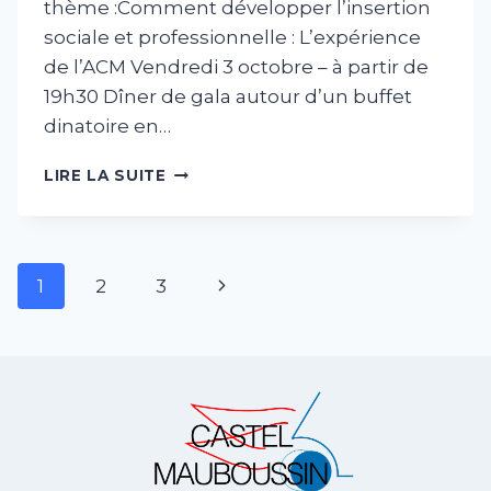
thème :Comment développer l’insertion
sociale et professionnelle : L’expérience
de l’ACM Vendredi 3 octobre – à partir de
19h30 Dîner de gala autour d’un buffet
dinatoire en…
LES
LIRE LA SUITE
JOURNÉES
CASTEL-
MAUBOUSSIN
2025
Navigation
Page
1
2
3
–
de
PROGRAMME
suivante
page