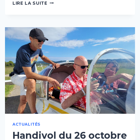
2025-
LIRE LA SUITE
12-
04
–
VOLS
DÉCOUVERTE
POUR
6
RÉSIDENTS
DU
FOYER
ENSOLENNE
DE
TOULON
ACTUALITÉS
Handivol du 26 octobre